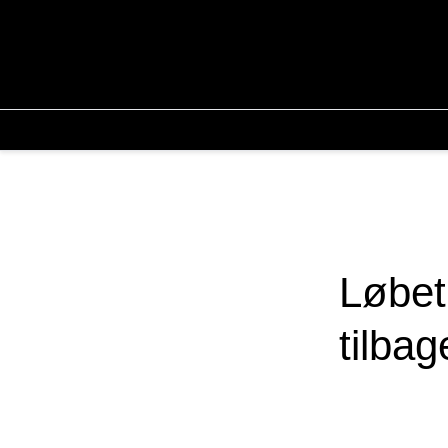
Løbet
tilba