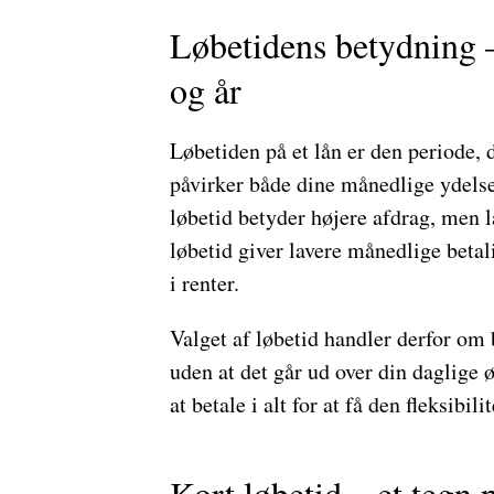
Løbetidens betydning 
og år
Løbetiden på et lån er den periode, d
påvirker både dine månedlige ydels
løbetid betyder højere afdrag, men l
løbetid giver lavere månedlige beta
i renter.
Valget af løbetid handler derfor om
uden at det går ud over din daglige 
at betale i alt for at få den fleksibili
Kort løbetid – et tegn