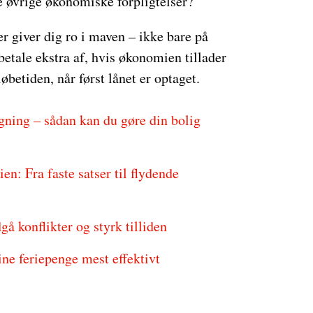
e øvrige økonomiske forpligtelser?
er giver dig ro i maven – ikke bare på
betale ekstra af, hvis økonomien tillader
øbetiden, når først lånet er optaget.
ning – sådan kan du gøre din bolig
n: Fra faste satser til flydende
gå konflikter og styrk tilliden
ne feriepenge mest effektivt