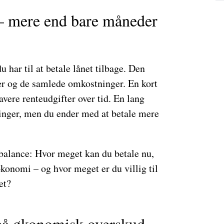
– mere end bare måneder
u har til at betale lånet tilbage. Den
er og de samlede omkostninger. En kort
avere renteudgifter over tid. En lang
linger, men du ender med at betale mere
 balance: Hvor meget kan du betale nu,
økonomi – og hvor meget er du villig til
tet?
 på økonomisk overskud