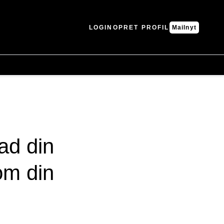
LOGIN
OPRET PROFIL
Mailnyt
ad din
om din