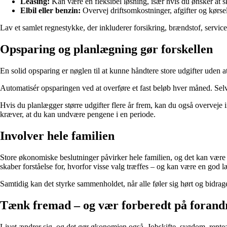
Leasing:
Kan være en fleksibel løsning, især hvis du ønsker at sk
Elbil eller benzin:
Overvej driftsomkostninger, afgifter og kørsel
Lav et samlet regnestykke, der inkluderer forsikring, brændstof, service
Opsparing og planlægning gør forskellen
En solid opsparing er nøglen til at kunne håndtere store udgifter uden a
Automatisér opsparingen ved at overføre et fast beløb hver måned. Selv s
Hvis du planlægger større udgifter flere år frem, kan du også overveje 
kræver, at du kan undvære pengene i en periode.
Involver hele familien
Store økonomiske beslutninger påvirker hele familien, og det kan være e
skaber forståelse for, hvorfor visse valg træffes – og kan være en god 
Samtidig kan det styrke sammenholdet, når alle føler sig hørt og bidrage
Tænk fremad – og vær forberedt på forand
Livet ændrer sig, og det gør økonomien også. Jobskifte, sygdom, rente