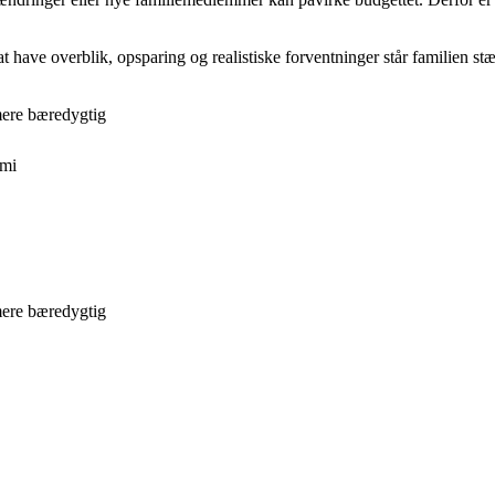
 have overblik, opsparing og realistiske forventninger står familien stær
mere bæredygtig
omi
mere bæredygtig