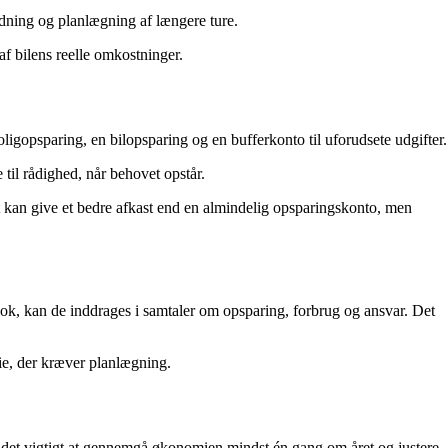
ladning og planlægning af længere ture.
af bilens reelle omkostninger.
oligopsparing, en bilopsparing og en bufferkonto til uforudsete udgifter.
til rådighed, når behovet opstår.
et kan give et bedre afkast end en almindelig opsparingskonto, men
nok, kan de inddrages i samtaler om opsparing, forbrug og ansvar. Det
rie, der kræver planlægning.
 det vigtigt at gennemgå økonomien mindst én gang om året og justere