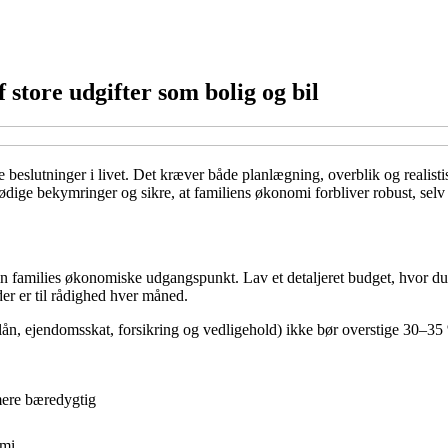
 store udgifter som bolig og bil
ske beslutninger i livet. Det kræver både planlægning, overblik og reali
ige bekymringer og sikre, at familiens økonomi forbliver robust, selv n
din families økonomiske udgangspunkt. Lav et detaljeret budget, hvor du m
 der er til rådighed hver måned.
 lån, ejendomsskat, forsikring og vedligehold) ikke bør overstige 30–35 
mere bæredygtig
omi