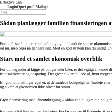
Effektive Lån
Login
Opret profil
Mailnyt
Sådan planlægger familien finansieringen af
For de fleste familier er køb af bolig og bil blandt de største økonomi
og nu, men også på længere sigt. Med en god strategi kan du undgå unød
Start med et samlet økonomisk overblik
Før du begynder at kigge på boliger eller biler, er det vigtigt at kende 
fritidsaktiviteter og opsparing. Det giver et klart billede af, hvor meget
En god tommelfingerregel er, at de samlede boligudgifter (husleje eller
og sikrer, at økonomien ikke bliver for stram.
Grøn finansiering med låneomlægning – sådan kan du gøre din bolig 
Rentens udvikling gennem historien: Fra faste satser til flydende økon