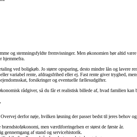
 drømme og stemningsfyldte fremvisninger. Men økonomien bør altid være
ter hjemmefra.
aling ved boligkøb. Jo større opsparing, desto mindre lån og lavere ren
ler variabel rente, afdragsfrihed eller ej. Fast rente giver tryghed, men
ejendomsskat, forsikringer og eventuelle fællesudgifter.
nomisk rådgiver, så du får et realistisk billede af, hvad familien kan 
r
Overvej derfor nøje, hvilken løsning der passer bedst til jeres behov o
e brændstoføkonomi, men værdiforringelsen er størst de første år.
ig gennemgang af stand og servicehistorik.