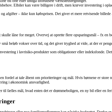
ifte bil ofte eller undgå uforudsete værkstedsregninger.
sbehov. Elbiler kan være billigere i drift, men kræver investering i op
 og afgifter – ikke kun købsprisen. Det giver et mere retvisende billede 
t skulle låne for meget. Overvej at oprette flere opsparingsmål – fx en b
må beløb vokser over tid, og det giver tryghed at vide, at der er penge 
investering i lavrisiko-produkter som obligationer eller indeksfonde. D
n fordel at tale åbent om prioriteringer og mål. Hvis børnene er store 
læring i økonomisk ansvarlighed.
r til fælles mål, hvad enten det er drømmeboligen, en ny bil eller en fe
ringer
ændringer eller nye familiemedlemmer kan påvirke budgettet. Derfor er