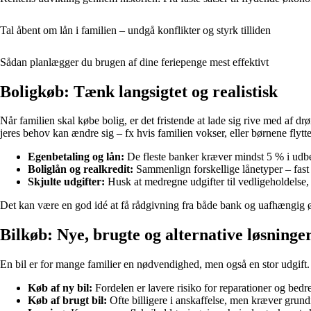
Tal åbent om lån i familien – undgå konflikter og styrk tilliden
Sådan planlægger du brugen af dine feriepenge mest effektivt
Boligkøb: Tænk langsigtet og realistisk
Når familien skal købe bolig, er det fristende at lade sig rive med af
jeres behov kan ændre sig – fx hvis familien vokser, eller børnene flyt
Egenbetaling og lån:
De fleste banker kræver mindst 5 % i udbet
Boliglån og realkredit:
Sammenlign forskellige lånetyper – fast el
Skjulte udgifter:
Husk at medregne udgifter til vedligeholdelse, 
Det kan være en god idé at få rådgivning fra både bank og uafhængig øko
Bilkøb: Nye, brugte og alternative løsninge
En bil er for mange familier en nødvendighed, men også en stor udgift. 
Køb af ny bil:
Fordelen er lavere risiko for reparationer og bedr
Køb af brugt bil:
Ofte billigere i anskaffelse, men kræver grund